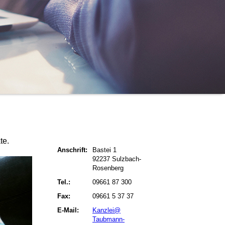
te.
Anschrift:
Bastei 1
92237 Sulzbach-
Rosenberg
Tel.:
09661 87 300
Fax:
09661 5 37 37
E-Mail:
Kanzlei@
Taubmann-