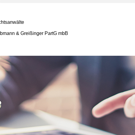
htsanwälte
bmann & Greißinger PartG mbB