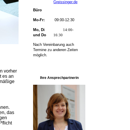
Greissinger.de
Büro
Mo-Fr:
09:00-12:30
Mo, Di
14:00-
und Do
16:30
Nach Vereinbarung auch
Termine zu anderen Zeiten
möglich.
n vorher
t es an
Ihre Ansprechpartnerin
lmäßige
hnen.
en, das
igen
flicht